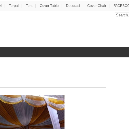
N
Terpal
Tent
Cover Table
Decorasi
Cover Chair
FACEBOO