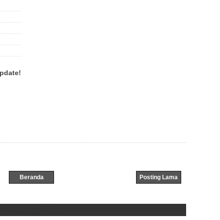
pdate!
Beranda
Posting Lama
Hubungi Kami