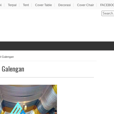
N
Terpal
Tent
Cover Table
Decorasi
Cover Chair
FACEBOO
el Galengan
l Galengan